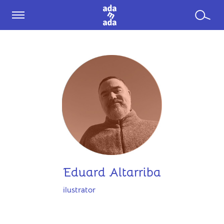
Eduard Altarriba
ilustrator