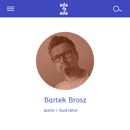
Bartek Brosz
autor i ilustrator