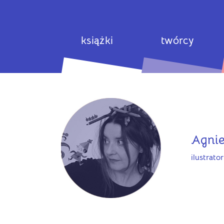
książki
twórcy
Agnie
ilustrato