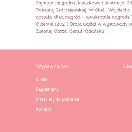
Zajmuje się grafiką książkowa i ilustracją. Zi
Roksany Jędrzejewskiej-Wróbel i Wojciecha 
dostała kilka nagród – dwukrotnie nagrodę K
Ciżemki (2021) Brała udział w wystawach w 
Zielonej Górze, Genui, Gdańsku.
Wydawnictwo
Cio
O nas
Regulaminy
Materiały do pobrania
Kontakt