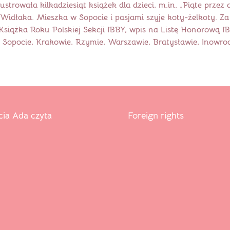
lustrowała kilkadziesiąt książek dla dzieci, m.in. „Piąte przez
Widłaka. Mieszka w Sopocie i pasjami szyje koty-żelkoty. Za 
siążka Roku Polskiej Sekcji IBBY, wpis na Listę Honorową IB
Sopocie, Krakowie, Rzymie, Warszawie, Bratysławie, Inowrocł
cia Ada czyta
Foreign rights