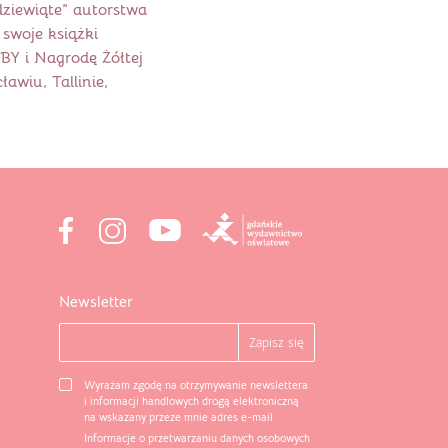
 dziewiąte” autorstwa
swoje książki
BY i Nagrodę Żółtej
awiu, Tallinie,
Newsletter
Wyrażam zgodę na otrzymywanie newslettera
i informacji handlowych drogą elektroniczną
na wskazany przeze mnie adres e-mail
Informacje o przetwarzaniu danych osobowych